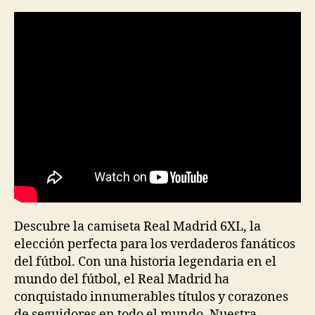
la
la
entrada
entrada
Descubre la camiseta Real Madrid 6XL, la
elección perfecta para los verdaderos fanáticos
del fútbol. Con una historia legendaria en el
mundo del fútbol, el Real Madrid ha
conquistado innumerables títulos y corazones
de seguidores en todo el mundo. Nuestra