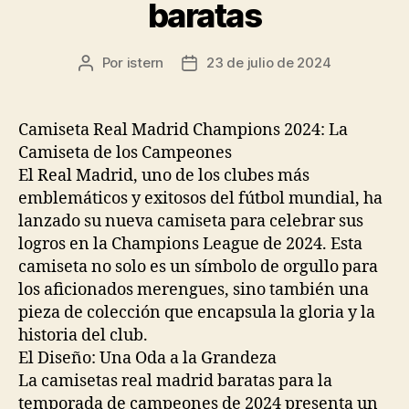
baratas
Por
istern
23 de julio de 2024
Autor
Fecha
de
de
la
la
entrada
entrada
Camiseta Real Madrid Champions 2024: La
Camiseta de los Campeones
El Real Madrid, uno de los clubes más
emblemáticos y exitosos del fútbol mundial, ha
lanzado su nueva camiseta para celebrar sus
logros en la Champions League de 2024. Esta
camiseta no solo es un símbolo de orgullo para
los aficionados merengues, sino también una
pieza de colección que encapsula la gloria y la
historia del club.
El Diseño: Una Oda a la Grandeza
La camisetas real madrid baratas para la
temporada de campeones de 2024 presenta un