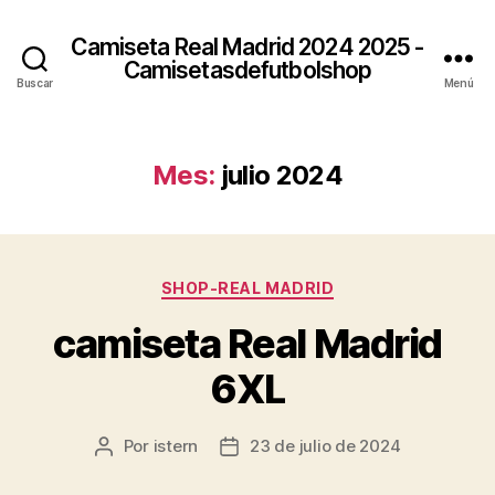
Camiseta Real Madrid 2024 2025 -
Camisetasdefutbolshop
Buscar
Menú
Mes:
julio 2024
Categorías
SHOP-REAL MADRID
camiseta Real Madrid
6XL
Por
istern
23 de julio de 2024
Autor
Fecha
de
de