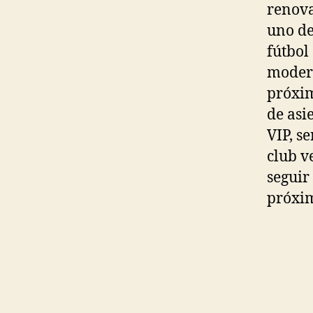
renova
uno de
fútbol
modern
próxim
de asi
VIP, s
club v
seguir
próxim