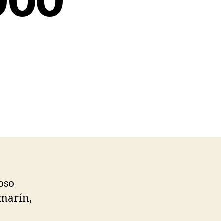
.000
oso
amarín,