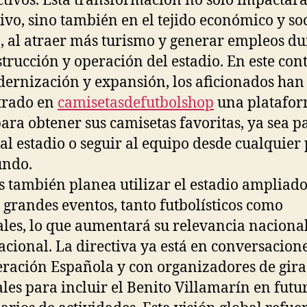
ctivos. Esta transformación no solo impactará
ivo, sino también en el tejido económico y soc
a, al atraer más turismo y generar empleos d
strucción y operación del estadio. En este con
ernización y expansión, los aficionados han
trado en
camisetasdefutbolshop
una platafo
para obtener sus camisetas favoritas, ya sea p
r al estadio o seguir al equipo desde cualquier
undo.
is también planea utilizar el estadio ampliad
 grandes eventos, tanto futbolísticos como
ales, lo que aumentará su relevancia nacional
acional. La directiva ya está en conversacion
eración Española y con organizadores de gira
les para incluir el Benito Villamarín en futu