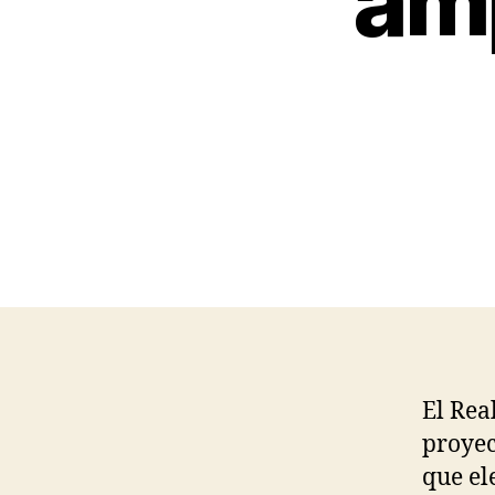
amp
El Rea
proyec
que el