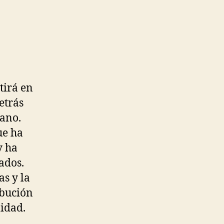
tirá en
etrás
tano.
ue ha
y ha
ados.
as y la
ibución
lidad.