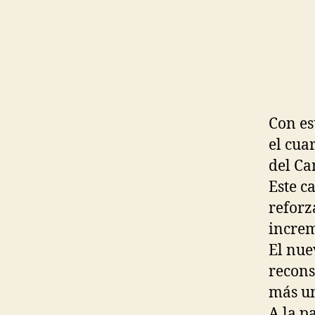
Con es
el cua
del Ca
Este c
reforz
increm
El nue
recons
más un
A la pa