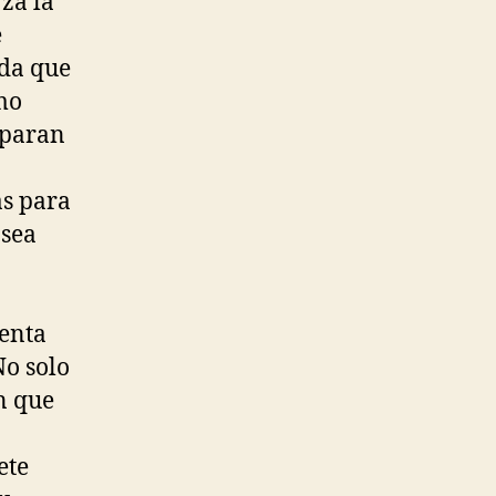
rza la
e
da que
smo
eparan
o
as para
 sea
senta
No solo
n que
ete