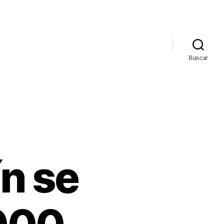
Buscar
ín se