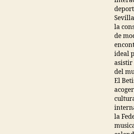
intera
deport
Sevill
la con
de mod
encon
ideal 
asisti
del m
El Bet
acoger
cultur
intern
la Fed
musica