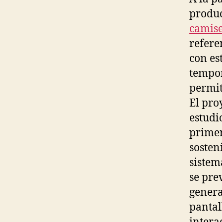
produc
camise
refere
con es
tempor
permit
El pro
estudi
primer
sosten
sistem
se pre
genera
pantal