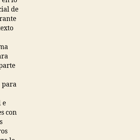
 en lo
ial de
urante
texto
rma
ara
 parte
o para
 e
es con
s
ros