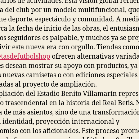
arios de actividades. Esta visión global refue
a del club por un modelo multifuncional, qu
e deporte, espectáculo y comunidad. A medi
rca la fecha de inicio de las obras, el entusia
los seguidores es palpable, y muchos ya se pr
ivir esta nueva era con orgullo. Tiendas com
tasdefutbolshop
ofrecen alternativas variad
s desean mostrar su apoyo con productos, ya
s nuevas camisetas o con ediciones especiales
adas al proyecto de ampliación.
liación del Estadio Benito Villamarín repre
o trascendental en la historia del Real Betis. 
ta de más asientos, sino de una transformació
 identidad, proyección internacional y
miso con los aficionados. Este proceso prom