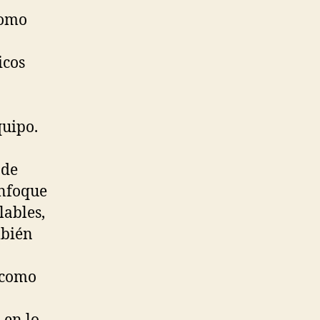
como
icos
quipo.
 de
enfoque
lables,
mbién
 como