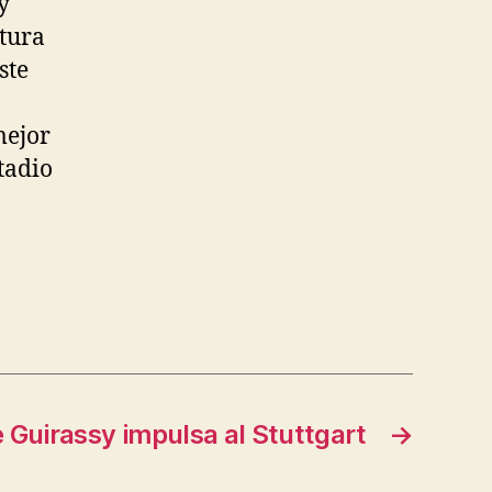
y
ctura
ste
mejor
tadio
e Guirassy impulsa al Stuttgart
→