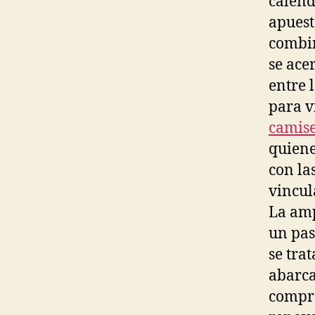
calend
apuest
combin
se ace
entre 
para v
camise
quiene
con la
vincul
La amp
un pas
se tra
abarca
compro