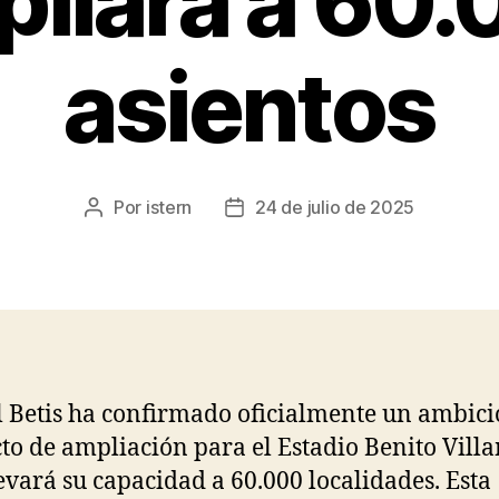
liará a 60
asientos
Por
istern
24 de julio de 2025
Autor
Fecha
de
de
la
la
entrada
entrada
l Betis ha confirmado oficialmente un ambici
to de ampliación para el Estadio Benito Vill
evará su capacidad a 60.000 localidades. Esta