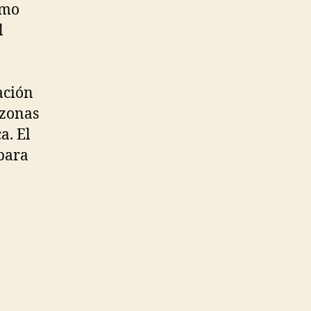
omo
l
ación
 zonas
a. El
 para