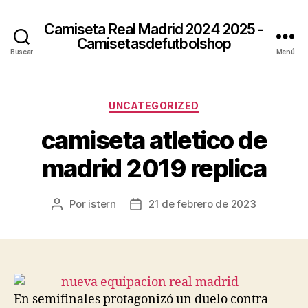
Camiseta Real Madrid 2024 2025 -
Camisetasdefutbolshop
Buscar
Menú
Categorías
UNCATEGORIZED
camiseta atletico de
madrid 2019 replica
Por
istern
21 de febrero de 2023
Autor
Fecha
de
de
la
la
entrada
entrada
En semifinales protagonizó un duelo contra