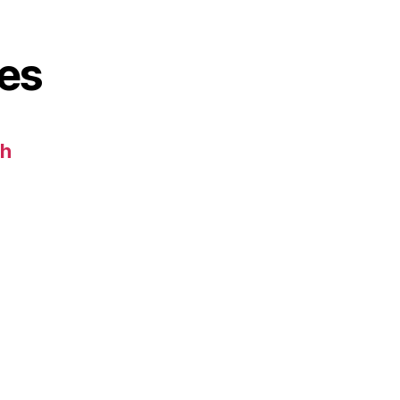
es
ch