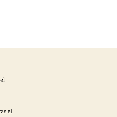
el
.
as el