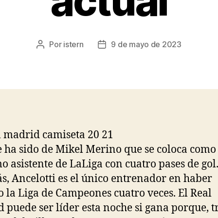
actual
Por
istern
9 de mayo de 2023
Autor
Fecha
de
de
la
la
entrada
entrada
e ha sido de Mikel Merino que se coloca como 
 asistente de LaLiga con cuatro pases de gol
, Ancelotti es el único entrenador en haber
 la Liga de Campeones cuatro veces. El Real
 puede ser líder esta noche si gana porque, tr