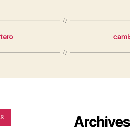
tero
cami
Archive
AR