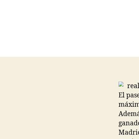
El pas
máximo
Además
ganado
Madrid