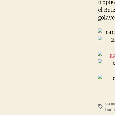
tropie
el Beti
golave
camis
Etiqueta
buen