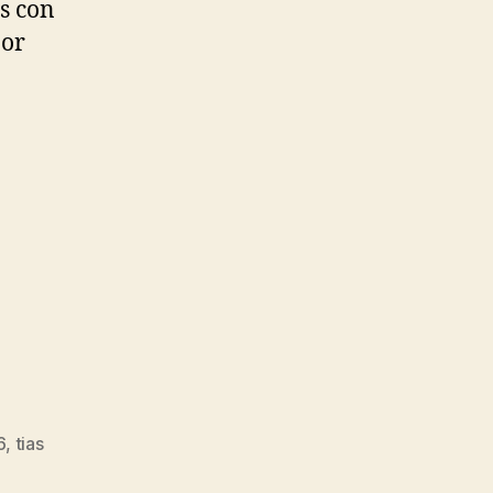
s con
jor
6
,
tias