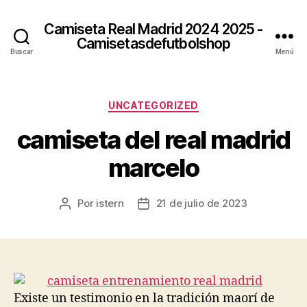
Camiseta Real Madrid 2024 2025 -
Camisetasdefutbolshop
Buscar
Menú
Categorías
UNCATEGORIZED
camiseta del real madrid
marcelo
Por
istern
21 de julio de 2023
Autor
Fecha
de
de
la
la
entrada
entrada
Existe un testimonio en la tradición maorí de