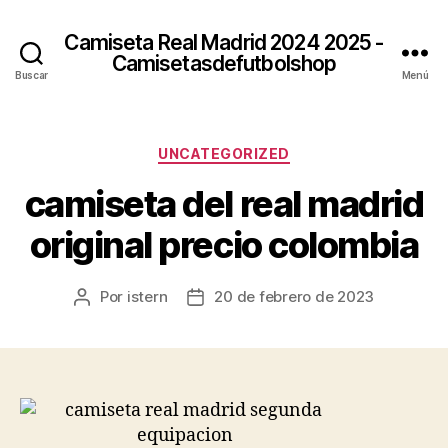
Camiseta Real Madrid 2024 2025 -
Camisetasdefutbolshop
Buscar
Menú
Categorías
UNCATEGORIZED
camiseta del real madrid
original precio colombia
Por
istern
20 de febrero de 2023
Autor
Fecha
de
de
la
la
entrada
entrada