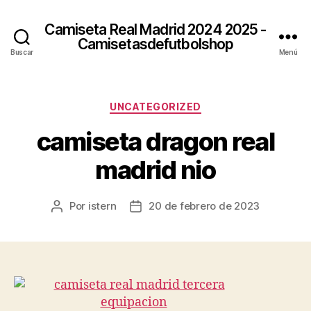
Camiseta Real Madrid 2024 2025 -
Camisetasdefutbolshop
Buscar
Menú
Categorías
UNCATEGORIZED
camiseta dragon real
madrid nio
Por
istern
20 de febrero de 2023
Autor
Fecha
de
de
la
la
entrada
entrada