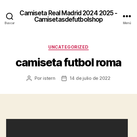
Camiseta Real Madrid 2024 2025 -
Camisetasdefutbolshop
Buscar
Menú
Categorías
UNCATEGORIZED
camiseta futbol roma
Por
istern
14 de julio de 2022
Autor
Fecha
de
de
la
la
entrada
entrada