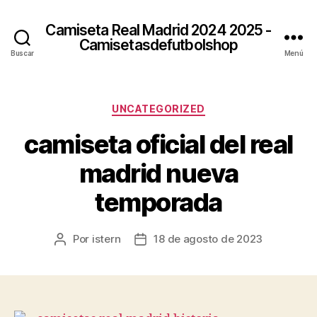
Camiseta Real Madrid 2024 2025 -
Camisetasdefutbolshop
Buscar
Menú
Categorías
UNCATEGORIZED
camiseta oficial del real
madrid nueva
temporada
Por
istern
18 de agosto de 2023
Autor
Fecha
de
de
la
la
entrada
entrada