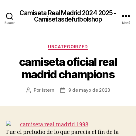
Camiseta Real Madrid 2024 2025 -
Camisetasdefutbolshop
Buscar
Menú
Categorías
UNCATEGORIZED
camiseta oficial real
madrid champions
Por
istern
9 de mayo de 2023
Autor
Fecha
de
de
la
la
entrada
entrada
Fue el preludio de lo que parecía el fin de la