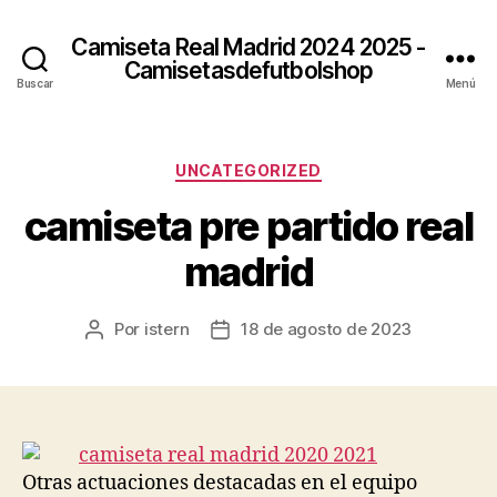
Camiseta Real Madrid 2024 2025 -
Camisetasdefutbolshop
Buscar
Menú
Categorías
UNCATEGORIZED
camiseta pre partido real
madrid
Por
istern
18 de agosto de 2023
Autor
Fecha
de
de
la
la
entrada
entrada
Otras actuaciones destacadas en el equipo