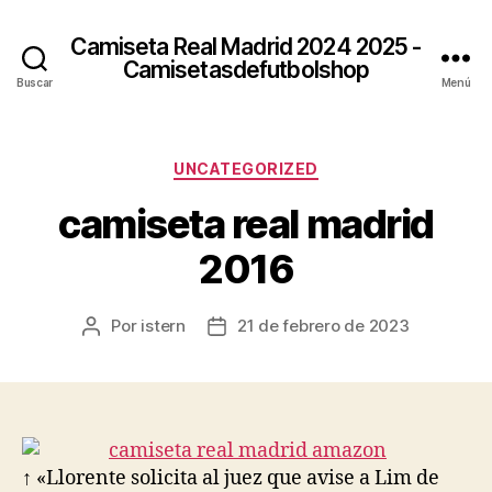
Camiseta Real Madrid 2024 2025 -
Camisetasdefutbolshop
Buscar
Menú
Categorías
UNCATEGORIZED
camiseta real madrid
2016
Por
istern
21 de febrero de 2023
Autor
Fecha
de
de
la
la
entrada
entrada
↑ «Llorente solicita al juez que avise a Lim de