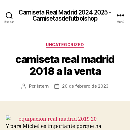
Camiseta Real Madrid 2024 2025 -
Camisetasdefutbolshop
Buscar
Menú
Categorías
UNCATEGORIZED
camiseta real madrid
2018 a la venta
Por
istern
20 de febrero de 2023
Autor
Fecha
de
de
la
la
entrada
entrada
Y para Michel es importante porque ha