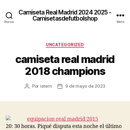
Camiseta Real Madrid 2024 2025 -
Camisetasdefutbolshop
Buscar
Menú
Categorías
UNCATEGORIZED
camiseta real madrid
2018 champions
Por
istern
9 de mayo de 2023
Autor
Fecha
de
de
la
la
entrada
entrada
20: 30 horas. Piqué disputa esta noche el último