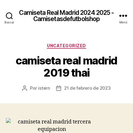
Camiseta Real Madrid 2024 2025 -
Camisetasdefutbolshop
Buscar
Menú
Categorías
UNCATEGORIZED
camiseta real madrid
2019 thai
Por
istern
21 de febrero de 2023
Autor
Fecha
de
de
la
la
entrada
entrada