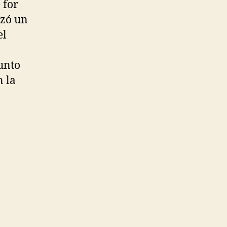
 for
izó un
el
unto
 la