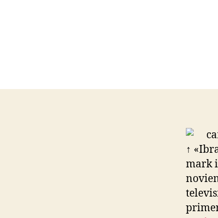
↑ «Ibr
mark i
noviem
televi
primer