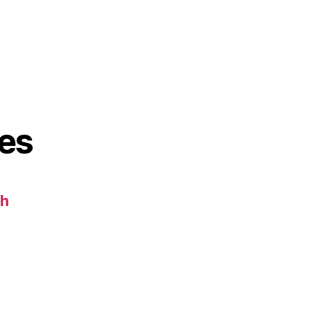
es
ch