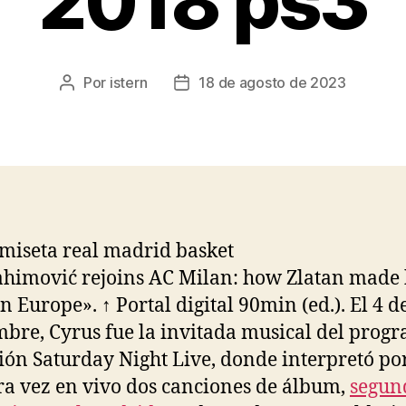
2018 ps3
Por
istern
18 de agosto de 2023
Autor
Fecha
de
de
la
la
entrada
entrada
ahimović rejoins AC Milan: how Zlatan made 
n Europe». ↑ Portal digital 90min (ed.). El 4 d
bre, Cyrus fue la invitada musical del prog
sión Saturday Night Live, donde interpretó po
a vez en vivo dos canciones de álbum,
segun