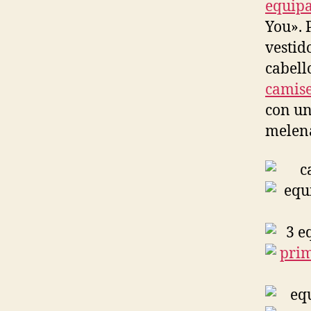
equipa
You». 
vestid
cabell
camise
con un
melena