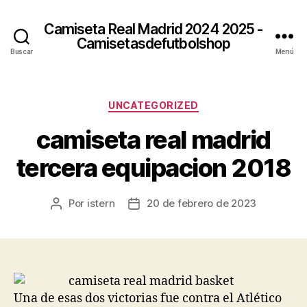
Camiseta Real Madrid 2024 2025 -
Camisetasdefutbolshop
Buscar
Menú
Categorías
UNCATEGORIZED
camiseta real madrid
tercera equipacion 2018
Por
istern
20 de febrero de 2023
Autor
Fecha
de
de
la
la
entrada
entrada
Una de esas dos victorias fue contra el Atlético