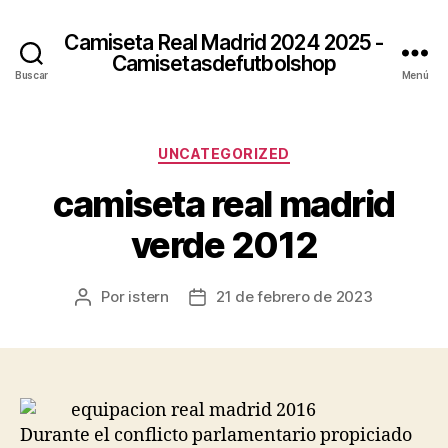
Camiseta Real Madrid 2024 2025 -
Camisetasdefutbolshop
Buscar
Menú
Categorías
UNCATEGORIZED
camiseta real madrid
verde 2012
Por
istern
21 de febrero de 2023
Autor
Fecha
de
de
la
la
entrada
entrada
Durante el conflicto parlamentario propiciado