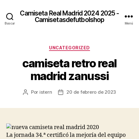
Camiseta Real Madrid 2024 2025 -
Camisetasdefutbolshop
Buscar
Menú
Categorías
UNCATEGORIZED
camiseta retro real
madrid zanussi
Por
istern
20 de febrero de 2023
Autor
Fecha
de
de
la
la
entrada
entrada
La jornada 34.ª certificó la mejoría del equipo