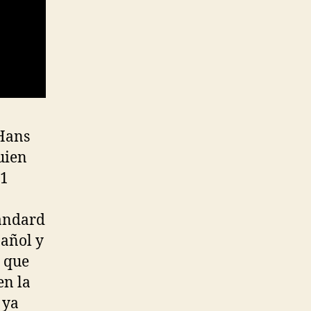
 Hans
uien
-1
tandard
pañol y
o que
en la
 ya