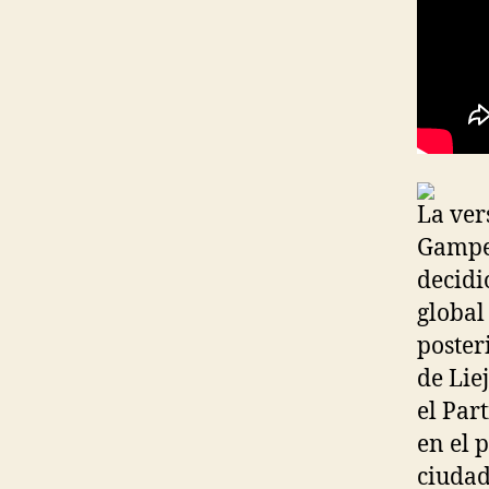
La ver
Gamper
decidi
global
poster
de Lie
el Par
en el 
ciudad