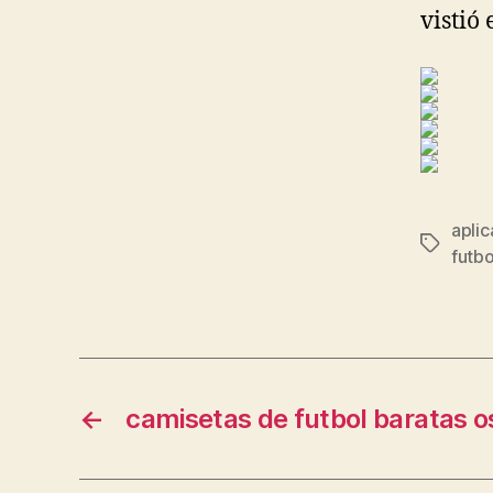
vistió 
aplic
Etiqueta
futbo
←
camisetas de futbol baratas 