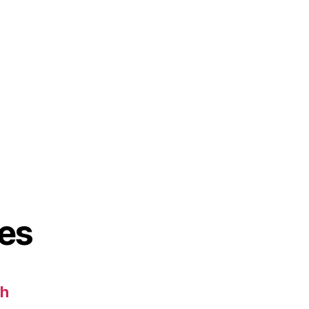
es
ch