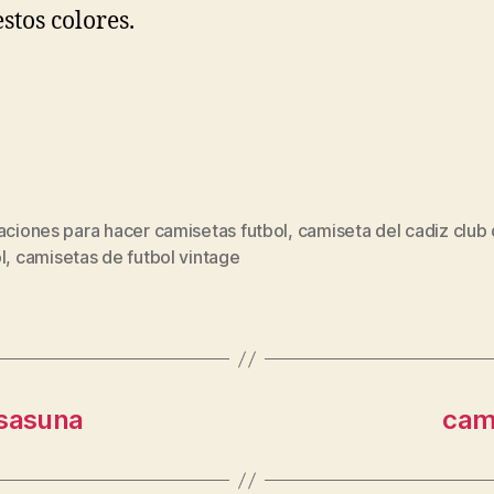
estos colores.
aciones para hacer camisetas futbol
,
camiseta del cadiz club
s
l
,
camisetas de futbol vintage
osasuna
cami