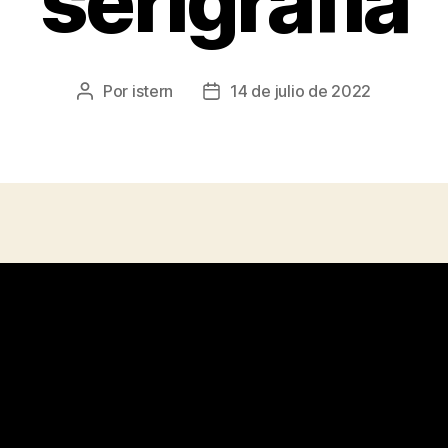
serigrafia
Por
istern
14 de julio de 2022
Autor
Fecha
de
de
la
la
entrada
entrada