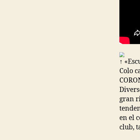
↑ «Esc
Colo 
CORON
Divers
gran r
tenden
en el 
club, 