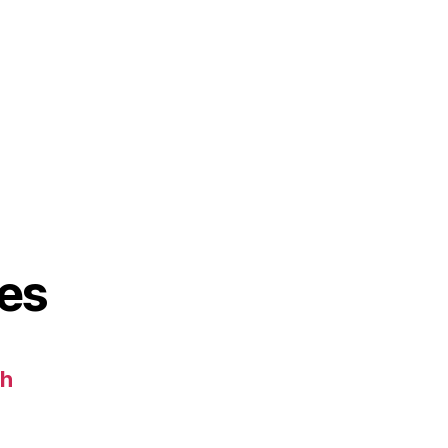
es
ch