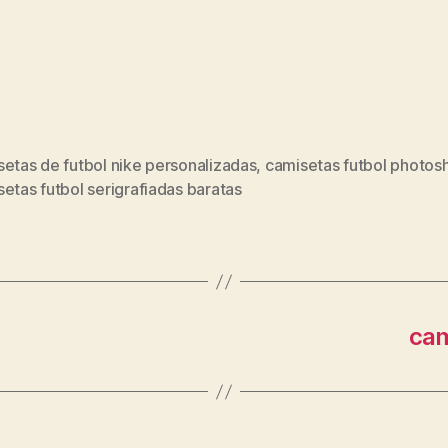
etas de futbol nike personalizadas
,
camisetas futbol photos
s
etas futbol serigrafiadas baratas
cam