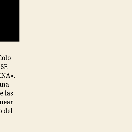
Colo
 SE
NA».
 una
e las
inear
o del