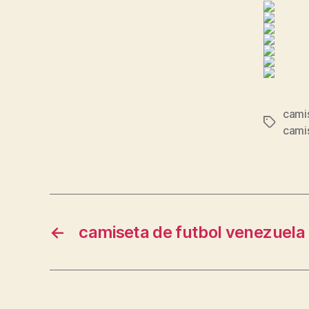
camis
Etiqueta
camis
←
camiseta de futbol venezuela