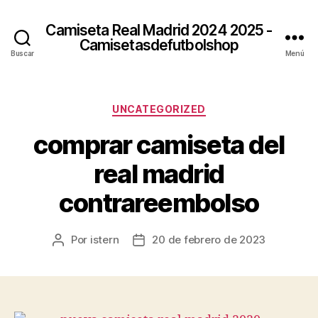
Camiseta Real Madrid 2024 2025 -
Camisetasdefutbolshop
Buscar
Menú
Categorías
UNCATEGORIZED
comprar camiseta del
real madrid
contrareembolso
Por
istern
20 de febrero de 2023
Autor
Fecha
de
de
la
la
entrada
entrada