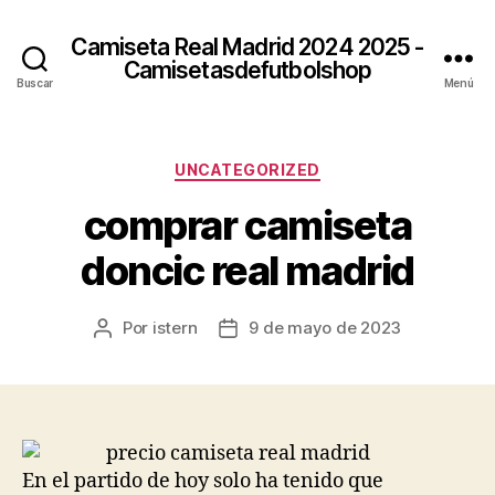
Camiseta Real Madrid 2024 2025 -
Camisetasdefutbolshop
Buscar
Menú
Categorías
UNCATEGORIZED
comprar camiseta
doncic real madrid
Por
istern
9 de mayo de 2023
Autor
Fecha
de
de
la
la
entrada
entrada
En el partido de hoy solo ha tenido que