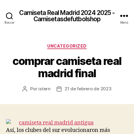
Camiseta Real Madrid 2024 2025 -
Camisetasdefutbolshop
Buscar
Menú
Categorías
UNCATEGORIZED
comprar camiseta real
madrid final
Por
istern
21 de febrero de 2023
Autor
Fecha
de
de
la
la
entrada
entrada
Así, los clubes del sur evolucionaron más