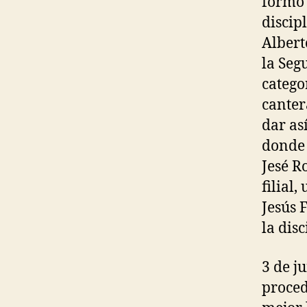
formó 
discip
Albert
la Seg
catego
canter
dar as
donde 
Jesé R
filial
Jesús 
la dis
3 de j
proced