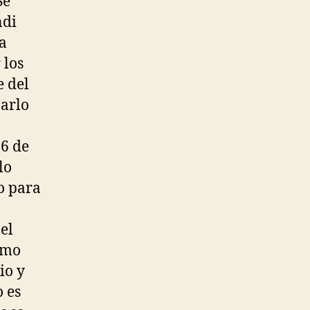
Se
ndi
a
 los
e del
Carlo
26 de
lo
o para
el
omo
io y
 es