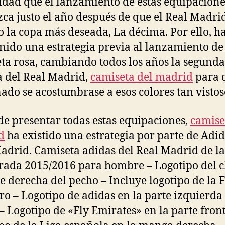
idad que el lanzamiento de estas equipacione
ca justo el año después de que el Real Madri
 la copa más deseada, La décima. Por ello, h
ido una estrategia previa al lanzamiento de
ta rosa, cambiando todos los años la segunda
a del Real Madrid,
camiseta del madrid
para q
nado se acostumbrase a esos colores tan vistos
de presentar todas estas equipaciones,
camise
d
ha existido una estrategia por parte de Adid
adrid. Camiseta adidas del Real Madrid de la
ada 2015/2016 para hombre – Logotipo del c
te derecha del pecho – Incluye logotipo de la 
tro – Logotipo de adidas en la parte izquierda
– Logotipo de «Fly Emirates» en la parte front