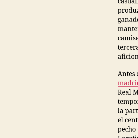
casual
produz
ganado
manten
camise
tercer
aficio
Antes 
madri
Real M
tempor
la par
el cen
pecho 