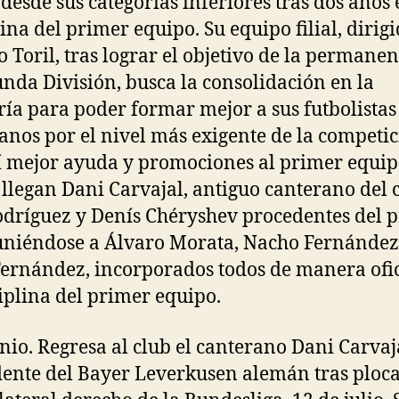
desde sus categorías inferiores tras dos años 
lina del primer equipo. Su equipo filial, dirig
o Toril, tras lograr el objetivo de la permane
unda División, busca la consolidación en la
ría para poder formar mejor a sus futbolistas
anos por el nivel más exigente de la competic
í mejor ayuda y promociones al primer equip
llegan Dani Carvajal, antiguo canterano del c
odríguez y Denís Chéryshev procedentes del 
, uniéndose a Álvaro Morata, Nacho Fernández
Fernández, incorporados todos de manera ofic
ciplina del primer equipo.
unio. Regresa al club el canterano Dani Carvaj
ente del Bayer Leverkusen alemán tras ploc