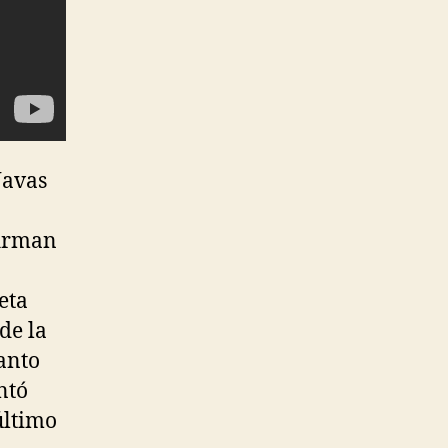
Navas
firman
eta
de la
tanto
ntó
último