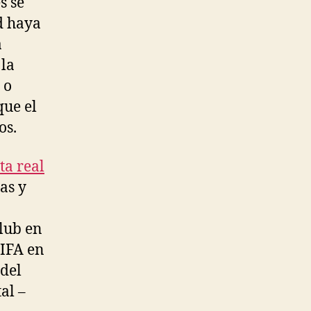
s se
d haya
a
 la
 o
ue el
os.
ta real
as y
lub en
FIFA en
 del
al –