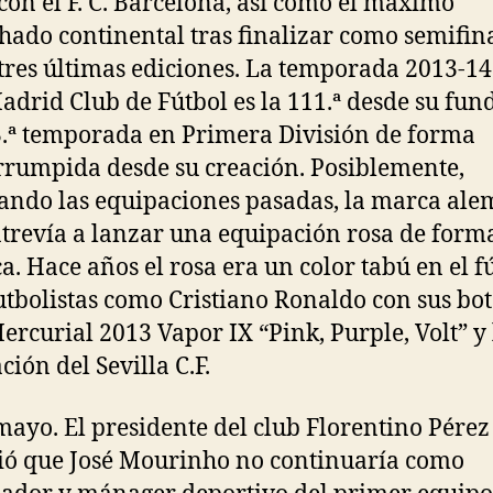
 con el F. C. Barcelona, así como el máximo
hado continental tras finalizar como semifina
 tres últimas ediciones. La temporada 2013-14
adrid Club de Fútbol es la 111.ª desde su fun
3.ª temporada en Primera División de forma
rrumpida desde su creación. Posiblemente,
ando las equipaciones pasadas, la marca al
atrevía a lanzar una equipación rosa de form
ca. Hace años el rosa era un color tabú en el f
utbolistas como Cristiano Ronaldo con sus bot
ercurial 2013 Vapor IX “Pink, Purple, Volt” y 
ción del Sevilla C.F.
mayo. El presidente del club Florentino Pérez
ó que José Mourinho no continuaría como