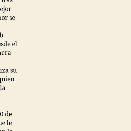
 tras
ejor
por se
ub
sde el
mera
iza su
quien
la
10 de
ue le