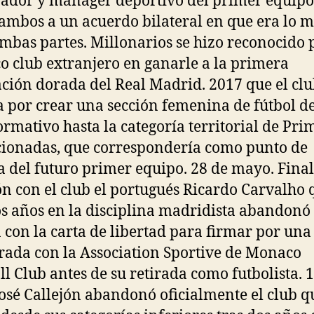
ador y mánager deportivo del primer equipo
 ambos a un acuerdo bilateral en que era lo m
mbas partes. Millonarios se hizo reconocido 
co club extranjero en ganarle a la primera
ción dorada del Real Madrid. 2017 que el cl
a por crear una sección femenina de fútbol de
formativo hasta la categoría territorial de Pri
cionadas, que correspondería como punto de
a del futuro primer equipo. 28 de mayo. Final
ón con el club el portugués Ricardo Carvalho 
os años en la disciplina madridista abandonó 
con la carta de libertad para firmar por una
ada con la Association Sportive de Monaco
ll Club antes de su retirada como futbolista. 
 José Callejón abandonó oficialmente el club q