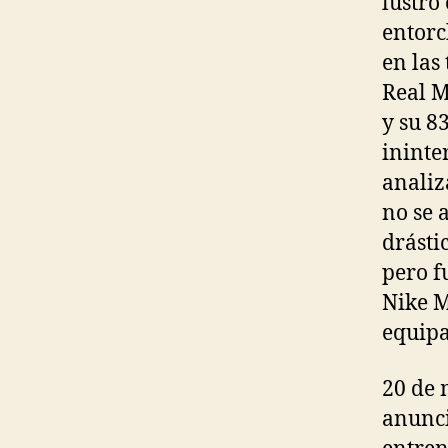
lustro
entorc
en las
Real M
y su 8
ininte
analiz
no se 
drásti
pero f
Nike M
equipa
20 de 
anunci