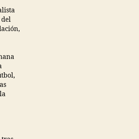
lista
 del
dación,
emana
a
útbol,
as
la