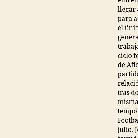
entren
llegar
para a
el úni
genera
trabaj
ciclo 
de Afi
partid
relaci
tras d
misma 
tempor
Footba
julio.