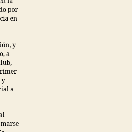
en la
ido por
ncia en
ión, y
o, a
lub,
primer
 y
ial a
al
amarse