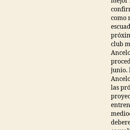
mejor 
confir
como n
escuad
próxim
club m
Ancelo
proced
junio.
Ancelo
las pr
proyec
entren
medioc
debere