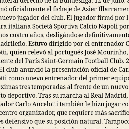
lateral derecho de la Bundesliga. 12 de julio. 
mó oficialmente el fichaje de Asier Illarrame
uevo jugador del club. El jugador firmó por l
ra italiana Società Sportiva Calcio Napoli por
os cuatro años, desligándose definitivament
adrileño. Estuvo dirigido por el entrenador 
tti, quien relevó al portugués José Mourinho,
ente del París Saint-Germain Football Club. 
 El club anunció la presentación oficial de Car
tti como nuevo entrenador del primer equip
óximas tres temporadas al frente de un nuevo
to deportivo. Tras su marcha al Real Madrid, 
ador Carlo Ancelotti también le hizo jugar c
entro organizador, que requiere más sacrific
s defensivo que su posición natural. Tampoco