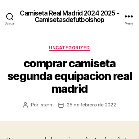
Camiseta Real Madrid 2024 2025 -
Camisetasdefutbolshop
Buscar
Menú
Categorías
UNCATEGORIZED
comprar camiseta
segunda equipacion real
madrid
Por
istern
25 de febrero de 2022
Autor
Fecha
de
de
la
la
entrada
entrada