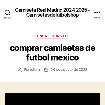
Camiseta Real Madrid 2024 2025 -
Camisetasdefutbolshop
Buscar
Menú
Categorías
UNCATEGORIZED
comprar camisetas de
futbol mexico
Por
istern
24 de agosto de 2022
Autor
Fecha
de
de
la
la
entrada
entrada