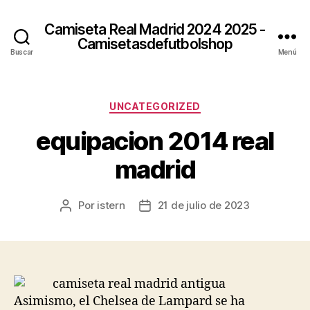
Camiseta Real Madrid 2024 2025 -
Camisetasdefutbolshop
Buscar
Menú
Categorías
UNCATEGORIZED
equipacion 2014 real
madrid
Por
istern
21 de julio de 2023
Autor
Fecha
de
de
la
la
entrada
entrada
Asimismo, el Chelsea de Lampard se ha