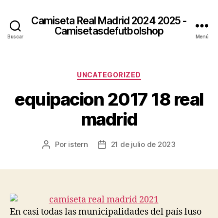
Camiseta Real Madrid 2024 2025 -
Camisetasdefutbolshop
Buscar
Menú
Categorías
UNCATEGORIZED
equipacion 2017 18 real
madrid
Por
istern
21 de julio de 2023
Autor
Fecha
de
de
la
la
entrada
entrada
En casi todas las municipalidades del país luso