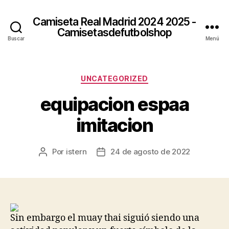
Camiseta Real Madrid 2024 2025 -
Camisetasdefutbolshop
Buscar
Menú
Categorías
UNCATEGORIZED
equipacion espaa
imitacion
Por
istern
24 de agosto de 2022
Autor
Fecha
de
de
la
la
entrada
entrada
Sin embargo el muay thai siguió siendo una