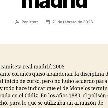
madrid
Por
istern
21 de febrero de 2023
Autor
Fecha
de
de
la
la
entrada
entrada
cante coruñés quiso abandonar la disciplina d
al inicio de curso, pero no hubo acuerdo para
 y todo hace indicar que el de Monelos termin
ada en el Cádiz. En los años 1880, el polisón 
hó, para lo que se utilizaba un armazón de