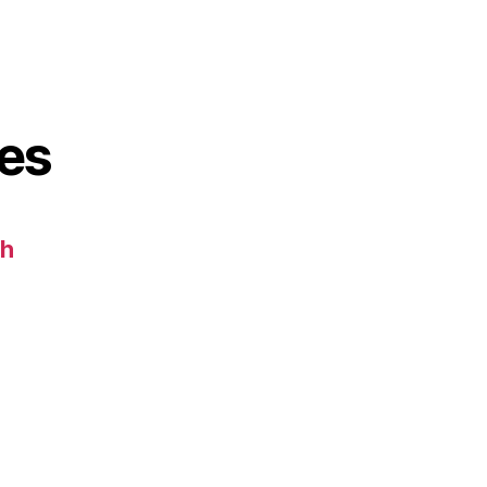
es
ch