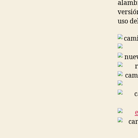
alambr
versió
uso del