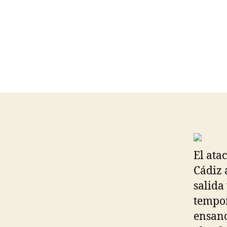
El ata
Cádiz 
salida
tempor
ensanc