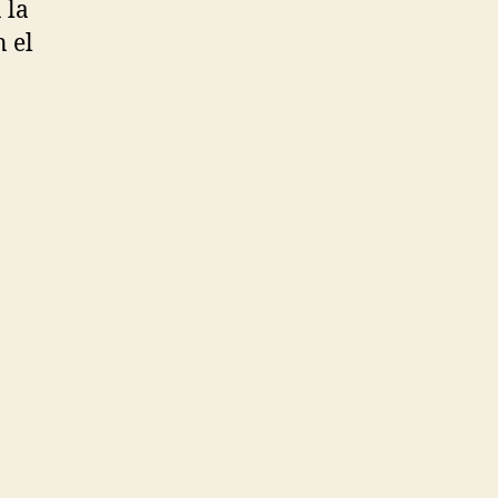
 la
 el