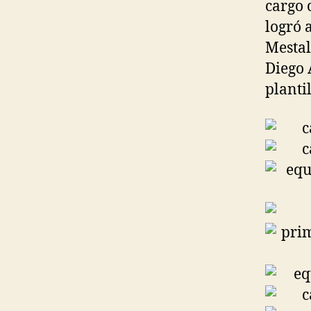
cargo 
logró 
Mestal
Diego 
planti