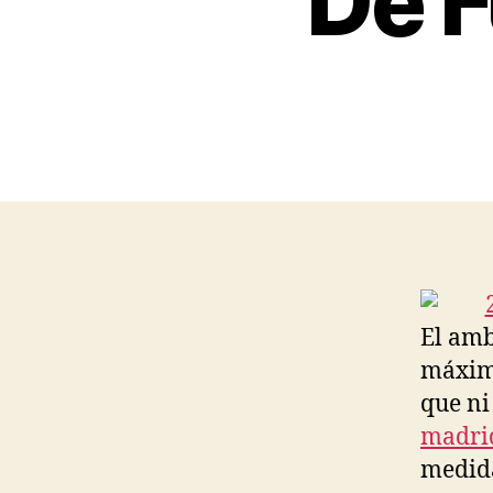
De F
El amb
máxima
que ni 
madri
medida