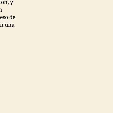
ton, y
n
reso de
on una