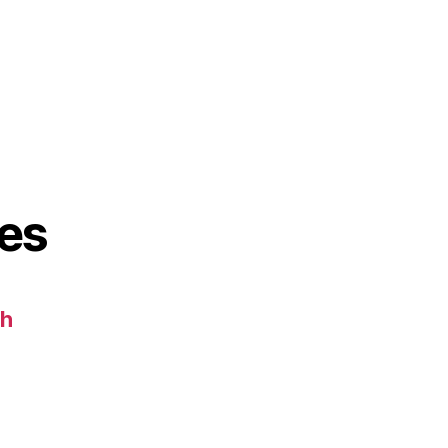
es
ch