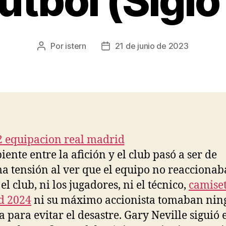
útbol (Siglo
Por
istern
21 de junio de 2023
Autor
Fecha
de
de
la
la
entrada
entrada
iente entre la afición y el club pasó a ser de
 tensión al ver que el equipo no reaccionab
el club, ni los jugadores, ni el técnico,
camiset
d 2024
ni su máximo accionista tomaban ni
 para evitar el desastre. Gary Neville siguió 