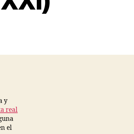
 XXI)
a y
a real
nguna
en el