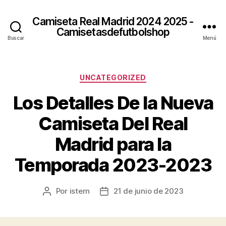
Camiseta Real Madrid 2024 2025 -
Camisetasdefutbolshop
Buscar
Menú
Categorías
UNCATEGORIZED
Los Detalles De la Nueva
Camiseta Del Real
Madrid para la
Temporada 2023-2023
Por
istern
21 de junio de 2023
Autor
Fecha
de
de
la
la
entrada
entrada