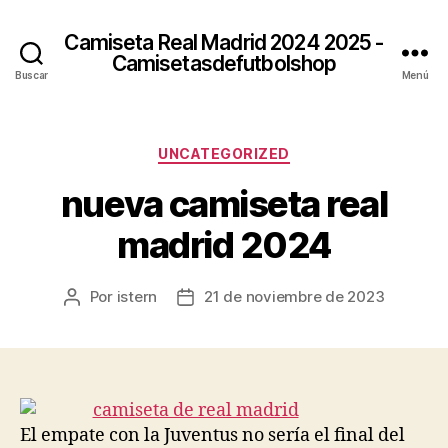
Camiseta Real Madrid 2024 2025 -
Camisetasdefutbolshop
Buscar
Menú
Categorías
UNCATEGORIZED
nueva camiseta real
madrid 2024
Por
istern
21 de noviembre de 2023
Autor
Fecha
de
de
la
la
entrada
entrada
El empate con la Juventus no sería el final del