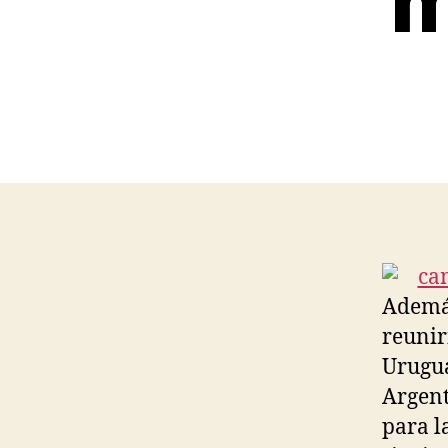
m
Además
reunir
Urugua
Argent
para l