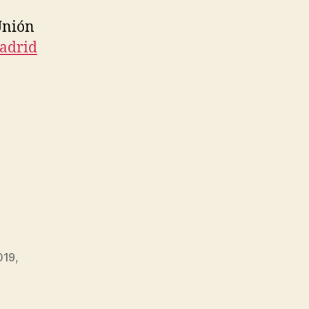
Unión
adrid
019
,