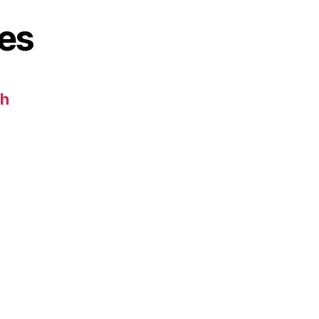
es
ch