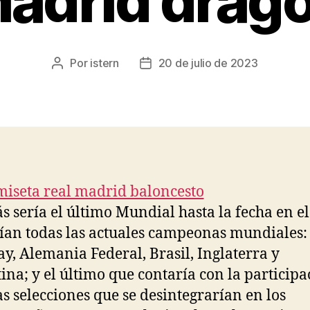
adrid drag
Por
istern
20 de julio de 2023
Autor
Fecha
de
de
la
la
entrada
entrada
 sería el último Mundial hasta la fecha en el
ían todas las actuales campeonas mundiales: I
y, Alemania Federal, Brasil, Inglaterra y
ina; y el último que contaría con la participa
as selecciones que se desintegrarían en los