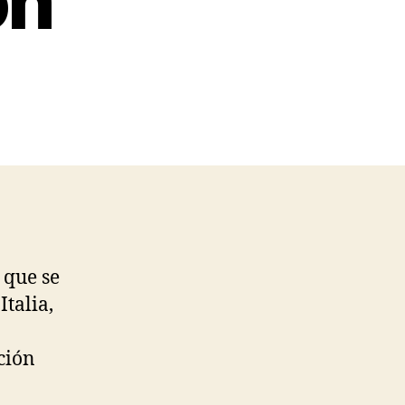
on
 que se
talia,
ción