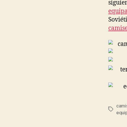
siguie
equipa
Soviét
camise
cami
Etiqueta
equi