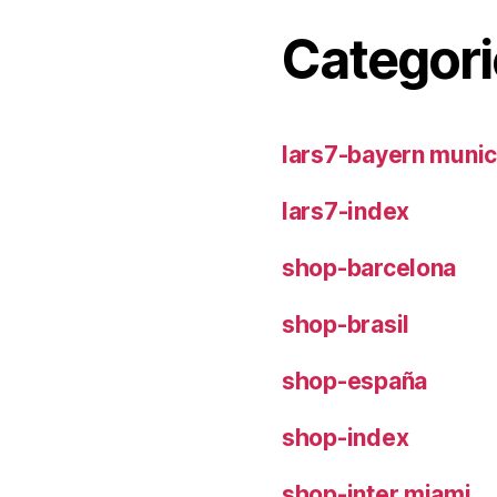
Categori
lars7-bayern muni
lars7-index
shop-barcelona
shop-brasil
shop-españa
shop-index
shop-inter miami