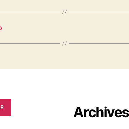
o
Archive
AR