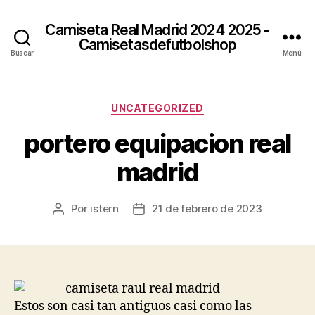
Camiseta Real Madrid 2024 2025 -
Camisetasdefutbolshop
Buscar
Menú
Categorías
UNCATEGORIZED
portero equipacion real
madrid
Por
istern
21 de febrero de 2023
Autor
Fecha
de
de
la
la
entrada
entrada
Estos son casi tan antiguos casi como las