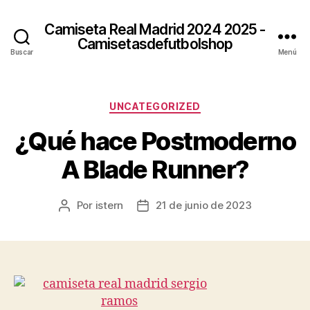
Camiseta Real Madrid 2024 2025 -
Camisetasdefutbolshop
Buscar
Menú
Categorías
UNCATEGORIZED
¿Qué hace Postmoderno
A Blade Runner?
Por
istern
21 de junio de 2023
Autor
Fecha
de
de
la
la
entrada
entrada