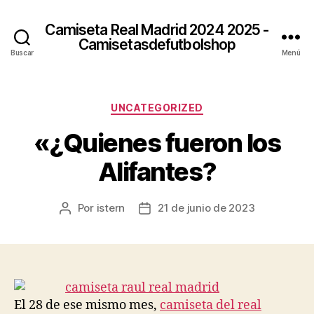
Camiseta Real Madrid 2024 2025 -
Camisetasdefutbolshop
Buscar
Menú
Categorías
UNCATEGORIZED
«¿Quienes fueron los
Alifantes?
Por
istern
21 de junio de 2023
Autor
Fecha
de
de
la
la
entrada
entrada
El 28 de ese mismo mes,
camiseta del real