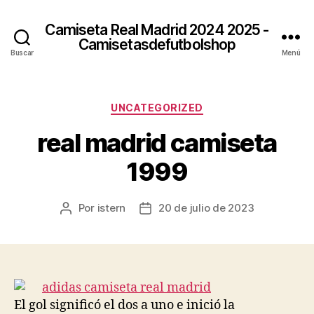
Camiseta Real Madrid 2024 2025 -
Camisetasdefutbolshop
Buscar
Menú
Categorías
UNCATEGORIZED
real madrid camiseta
1999
Por
istern
20 de julio de 2023
Autor
Fecha
de
de
la
la
entrada
entrada
El gol significó el dos a uno e inició la