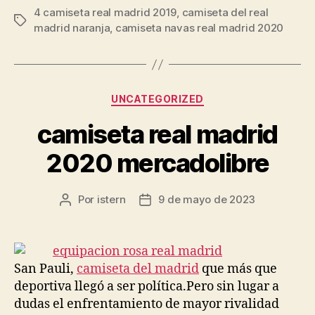
4 camiseta real madrid 2019
,
camiseta del real
Etiquetas
madrid naranja
,
camiseta navas real madrid 2020
Categorías
UNCATEGORIZED
camiseta real madrid
2020 mercadolibre
Por
istern
9 de mayo de 2023
Autor
Fecha
de
de
la
la
entrada
entrada
San Pauli,
camiseta del madrid
que más que
deportiva llegó a ser política.Pero sin lugar a
dudas el enfrentamiento de mayor rivalidad