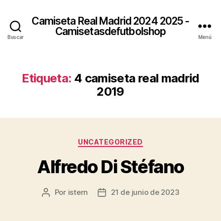
Camiseta Real Madrid 2024 2025 -
Camisetasdefutbolshop
Buscar
Menú
Etiqueta:
4 camiseta real madrid
2019
Categorías
UNCATEGORIZED
Alfredo Di Stéfano
Por
istern
21 de junio de 2023
Autor
Fecha
de
de
la
la