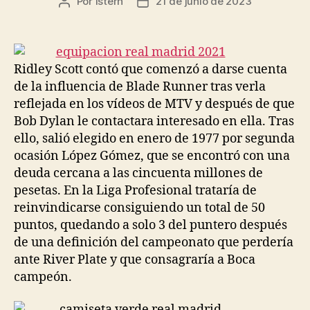
Por
istern
21 de junio de 2023
Autor
Fecha
de
de
la
la
entrada
entrada
Ridley Scott contó que comenzó a darse cuenta
de la influencia de Blade Runner tras verla
reflejada en los vídeos de MTV y después de que
Bob Dylan le contactara interesado en ella. Tras
ello, salió elegido en enero de 1977 por segunda
ocasión López Gómez, que se encontró con una
deuda cercana a las cincuenta millones de
pesetas. En la Liga Profesional trataría de
reinvindicarse consiguiendo un total de 50
puntos, quedando a solo 3 del puntero después
de una definición del campeonato que perdería
ante River Plate y que consagraría a Boca
campeón.