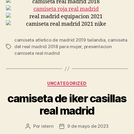
camiseta atletico de madrid 2019 tailandia
,
camiseta
del real madrid 2018 para mujer
,
presentacion
Etiquetas
camiseta real madrid
Categorías
UNCATEGORIZED
camiseta de iker casillas
real madrid
Por
istern
9 de mayo de 2023
Autor
Fecha
de
de