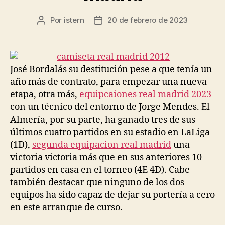
Por
istern
20 de febrero de 2023
Autor
Fecha
de
de
la
la
entrada
entrada
José Bordalás su destitución pese a que tenía un
año más de contrato, para empezar una nueva
etapa, otra más,
equipcaiones real madrid 2023
con un técnico del entorno de Jorge Mendes. El
Almería, por su parte, ha ganado tres de sus
últimos cuatro partidos en su estadio en LaLiga
(1D),
segunda equipacion real madrid
una
victoria victoria más que en sus anteriores 10
partidos en casa en el torneo (4E 4D). Cabe
también destacar que ninguno de los dos
equipos ha sido capaz de dejar su portería a cero
en este arranque de curso.