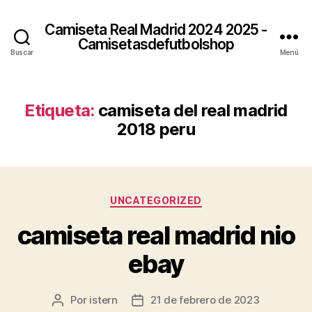
Camiseta Real Madrid 2024 2025 -
Camisetasdefutbolshop
Buscar
Menú
Etiqueta:
camiseta del real madrid
2018 peru
Categorías
UNCATEGORIZED
camiseta real madrid nio
ebay
Por
istern
21 de febrero de 2023
Autor
Fecha