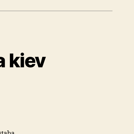
a kiev
staba