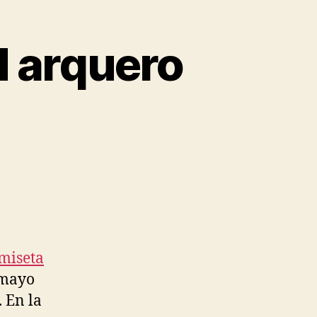
d arquero
miseta
 mayo
. En la