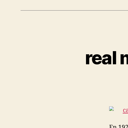
real 
En 192