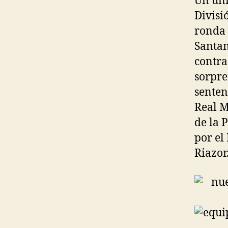
Un úni
Divisi
ronda 
Santan
contra
sorpre
senten
Real M
de la 
por el
Riazor