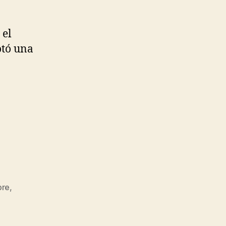
 el
otó una
bre
,