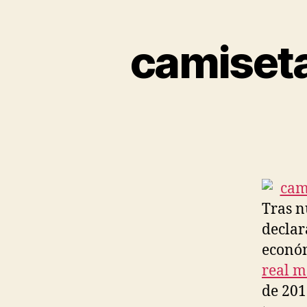
camiseta
Tras n
declar
económ
real m
de 2012