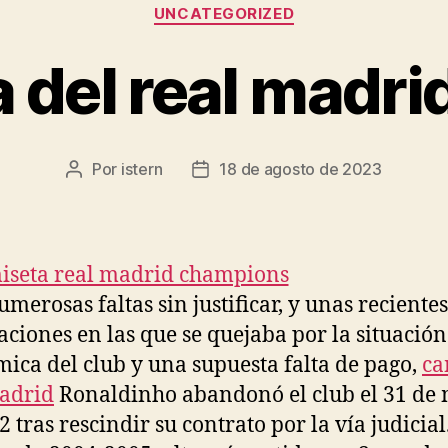
Categorías
UNCATEGORIZED
 del real madri
Por
istern
18 de agosto de 2023
Autor
Fecha
de
de
la
la
entrada
entrada
umerosas faltas sin justificar, y unas recientes
aciones en las que se quejaba por la situación
ica del club y una supuesta falta de pago,
ca
adrid
Ronaldinho abandonó el club el 31 de
 tras rescindir su contrato por la vía judicial