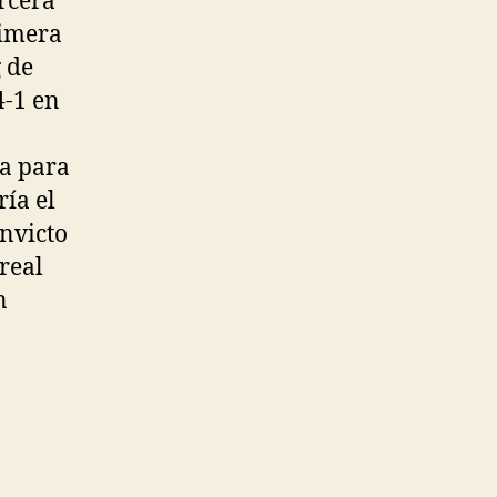
ercera
rimera
 de
4-1 en
ta para
ría el
nvicto
real
n