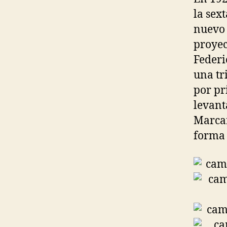
la sex
nuevo 
proyec
Federi
una tr
por pr
levant
Marcar
forma 