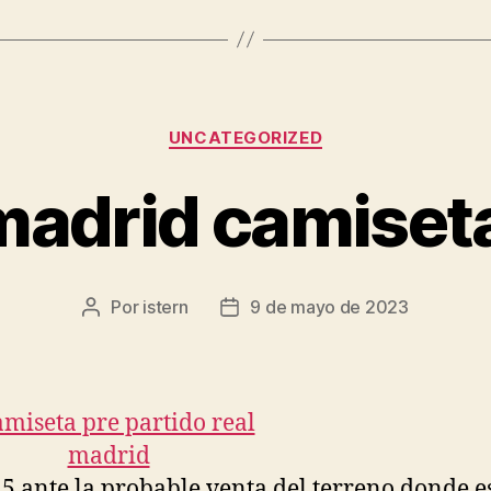
Categorías
UNCATEGORIZED
madrid camiset
Por
istern
9 de mayo de 2023
Autor
Fecha
de
de
la
la
entrada
entrada
5 ante la probable venta del terreno donde e