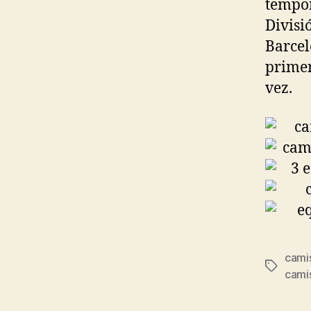
tempor
Divisi
Barcel
prime
vez.
camis
Etiqueta
camis