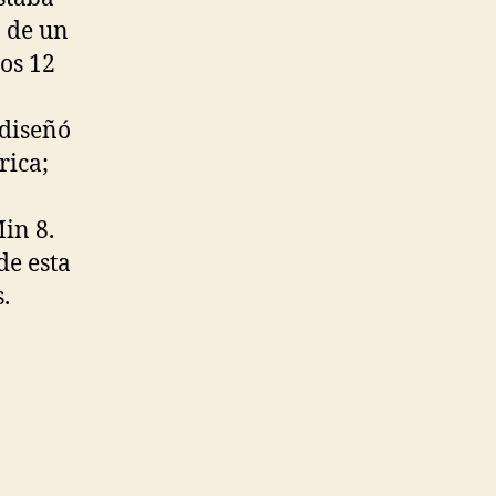
a de un
os 12
 diseñó
rica;
in 8.
de esta
.