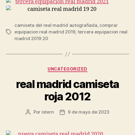
camiseta del real madrid autografiada
,
comprar
equipacion real madrid 2019
,
tercera equipacion real
Etiquetas
madrid 2019 20
Categorías
UNCATEGORIZED
real madrid camiseta
roja 2012
Por
istern
9 de mayo de 2023
Autor
Fecha
de
de
la
la
entrada
entrada