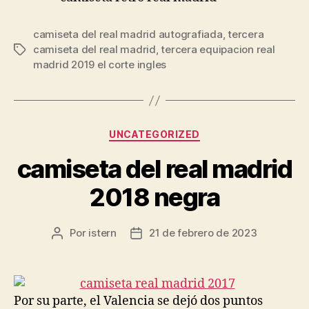
camiseta del real madrid autografiada
,
tercera
camiseta del real madrid
,
tercera equipacion real
Etiquetas
madrid 2019 el corte ingles
Categorías
UNCATEGORIZED
camiseta del real madrid
2018 negra
Por
istern
21 de febrero de 2023
Autor
Fecha
de
de
la
la
entrada
entrada
Por su parte, el Valencia se dejó dos puntos