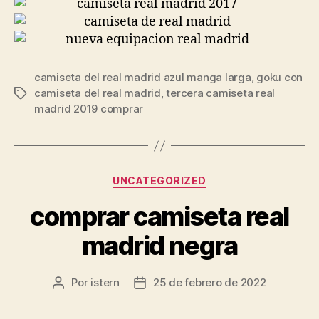
camiseta del real madrid azul manga larga
,
goku con
camiseta del real madrid
,
tercera camiseta real
Etiquetas
madrid 2019 comprar
Categorías
UNCATEGORIZED
comprar camiseta real
madrid negra
Por
istern
25 de febrero de 2022
Autor
Fecha
de
de
la
la