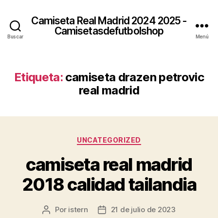
Camiseta Real Madrid 2024 2025 -
Camisetasdefutbolshop
Buscar
Menú
Etiqueta:
camiseta drazen petrovic
real madrid
Categorías
UNCATEGORIZED
camiseta real madrid
2018 calidad tailandia
Por
istern
21 de julio de 2023
Autor
Fecha