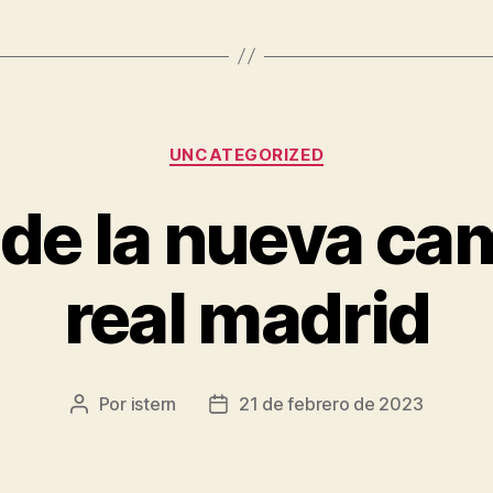
Categorías
UNCATEGORIZED
de la nueva cam
real madrid
Por
istern
21 de febrero de 2023
Autor
Fecha
de
de
la
la
entrada
entrada