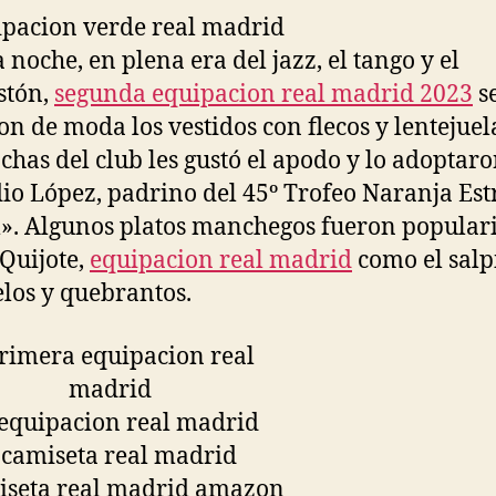
a noche, en plena era del jazz, el tango y el
stón,
segunda equipacion real madrid 2023
s
on de moda los vestidos con flecos y lentejuel
nchas del club les gustó el apodo y lo adoptaro
io López, padrino del 45º Trofeo Naranja Est
. Algunos platos manchegos fueron popular
 Quijote,
equipacion real madrid
como el salp
elos y quebrantos.