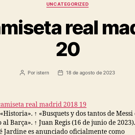
Categorías
UNCATEGORIZED
miseta real ma
20
Por
istern
18 de agosto de 2023
Autor
Fecha
de
de
la
la
entrada
entrada
c «Historia». ↑ «Busquets y dos tantos de Messi
o al Barça». ↑ Juan Regis (16 de junio de 2023)
 Jardine es anunciado oficialmente como