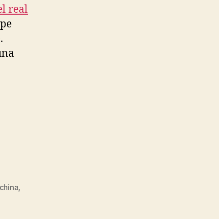
l real
ipe
.
una
china
,