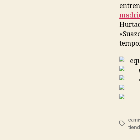
entren
madri
Hurtad
«Suazo
tempo
cami
Etiqueta
tiend