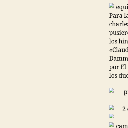
Para l
charle
pusier
los hi
«Claud
Damm»
por El
los du