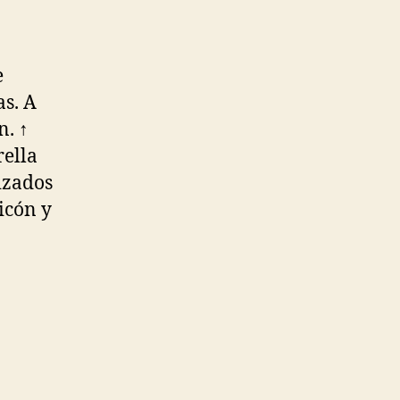
e
as. A
n. ↑
rella
izados
icón y