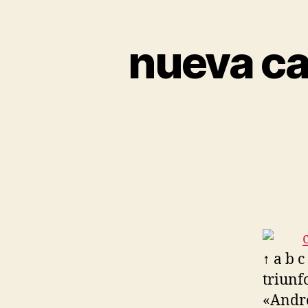
nueva ca
↑ a b 
triunf
«André