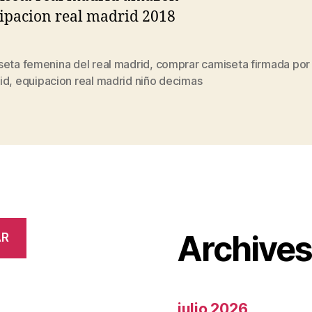
seta femenina del real madrid
,
comprar camiseta firmada por 
s
id
,
equipacion real madrid niño decimas
Archive
AR
julio 2026