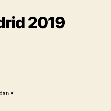
drid 2019
 dan el
.