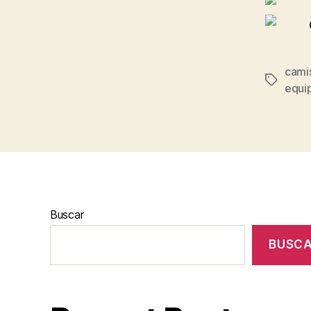
camis
Etiqueta
equip
Buscar
BUSC