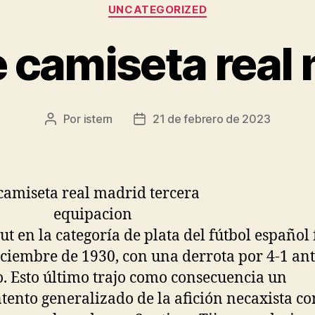
Categorías
UNCATEGORIZED
 camiseta real
Por
istern
21 de febrero de 2023
Autor
Fecha
de
de
la
la
entrada
entrada
ut en la categoría de plata del fútbol español 
iciembre de 1930, con una derrota por 4-1 ant
. Esto último trajo como consecuencia un
tento generalizado de la afición necaxista co