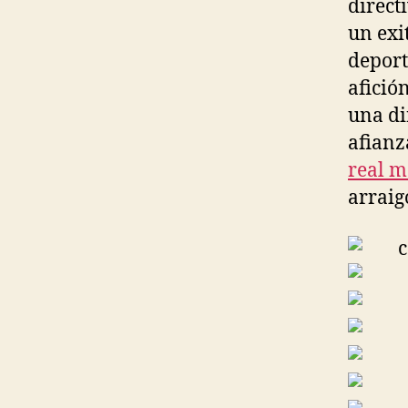
direct
un exi
deport
afició
una di
afianz
real m
arraig