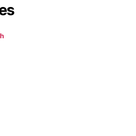
es
ch