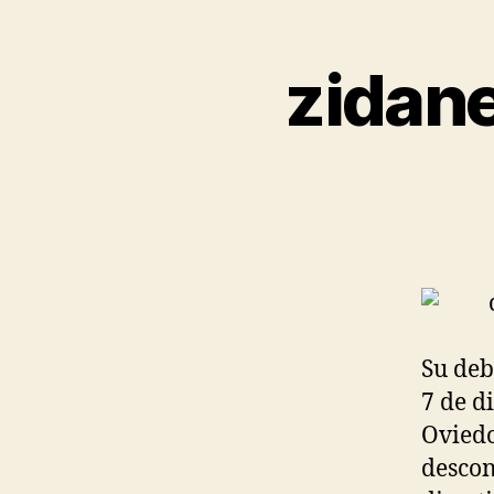
zidane
Su deb
7 de d
Oviedo
descon