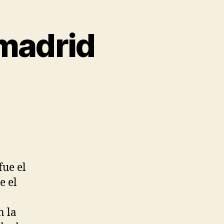
 madrid
fue el
e el
n la