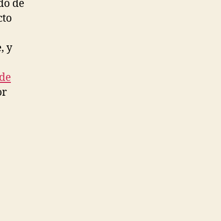
do de
cto
, y
 de
or