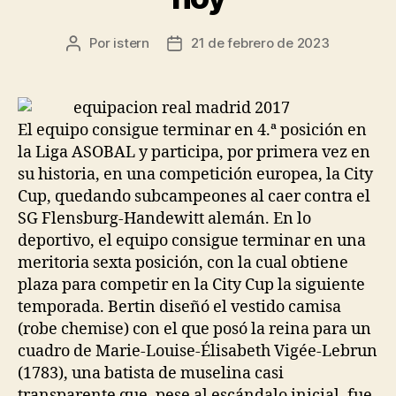
Por
istern
21 de febrero de 2023
Autor
Fecha
de
de
la
la
entrada
entrada
El equipo consigue terminar en 4.ª posición en
la Liga ASOBAL y participa, por primera vez en
su historia, en una competición europea, la City
Cup, quedando subcampeones al caer contra el
SG Flensburg-Handewitt alemán. En lo
deportivo, el equipo consigue terminar en una
meritoria sexta posición, con la cual obtiene
plaza para competir en la City Cup la siguiente
temporada. Bertin diseñó el vestido camisa
(robe chemise) con el que posó la reina para un
cuadro de Marie-Louise-Élisabeth Vigée-Lebrun
(1783), una batista de muselina casi
transparente que, pese al escándalo inicial, fue